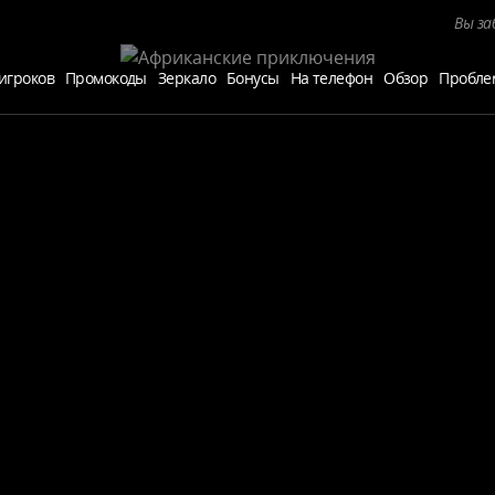
Вы за
игроков
Промокоды
Зеркало
Бонусы
На телефон
Обзор
Пробле