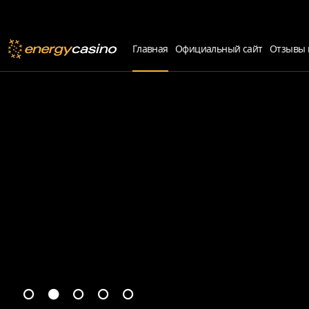
Главная
Официальный сайт
Отзывы 