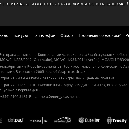
позитива, а также поток очков лояльности на ваш счет!
кало
Бонусы
На телефон
Обзор
Проблемы со входом?
Р
 - Все права защищены. Копирование материалов сайта без указания обратн
GA/CL1/835/2012 (Greentube), MGA/CL1/984/2014 (NetEnt), MGA/CL1/983/2014
еликобритании Probe Investments Limited имеет лицензию Комиссии по Аз
тствии с Законом от 2005 года об Азартных Играх.
истрация - и ты на пути к реальным выигрышам и ценным призам!
истрация - твой шанс приобщиться к клубу победителей и тех, кто получа
нус уже в первый день!
(+356) 2166 3125
, E-mail:
help@energy-casino.net