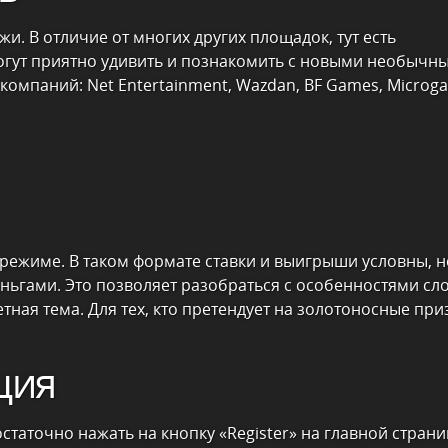
и. В отличие от многих других площадок, тут есть
огут приятно удивить и познакомить с новыми необычн
компаний: Net Entertainment, Wazdan, BF Games, Microga
режиме. В таком формате ставки и выигрыши условны, н
ньгами. Это позволяет разобраться с особенностями сло
тная тема. Для тех, кто претендует на золотоносные при
ция
статочно нажать на кнопку «Register» на главной страни