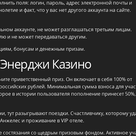
лнить поля: логин, пароль, адрес электронной почты и
етие и факт, что у вас нет другого аккаунта на сайте.
ьном аккаунте, не может разглашаться третьим лицам.
ю и не может передаваться другим.
кциям, бонусам и денежным призам.
 Энерджи Казино
ите приветственный приз. Он включает в себя 100% от
 российских рублей. Минимальная сумма взноса для учас
 второе в истории пользователя пополнение принесет 50%,
и, тут разыгрывают поездки. Счастливчику, которому уд
Анжелес и проживание в VIP отеле.
е состязания со щедрым призовым фондом. Активное уч