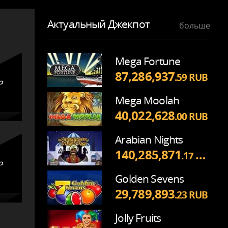
Актуальный Джекпот
больше
Mega Fortune
добавить/
удалить
87,286,937
.59 RUB
из
фаворитов
Mega Moolah
40,022,628
Star
.00 RUB
Fortune
Arabian Nights
добавить/
удалить
140,285,871
.17 RUB
из
фаворитов
Golden Sevens
29,789,893
.23 RUB
Stunning
Hot
20
Jolly Fruits
Deluxe